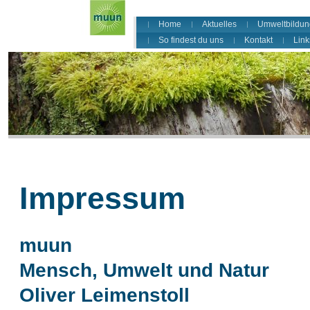
Home
Aktuelles
Umweltbildun
So findest du uns
Kontakt
Link
Impressum
muun
Mensch, Umwelt und Natur
Oliver Leimenstoll